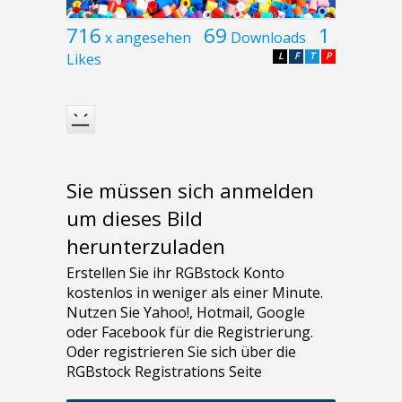
716
69
1
x angesehen
Downloads
Likes
L
F
T
P
Sie müssen sich anmelden
um dieses Bild
herunterzuladen