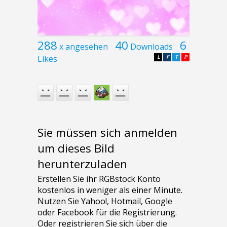
288
40
6
x angesehen
Downloads
Likes
L
F
T
P
Sie müssen sich anmelden
um dieses Bild
herunterzuladen