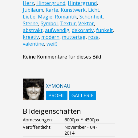
Herz
,
Hintergrund
,
Hintergrund
,
Jubiläum
,
Karte
,
Kunstwerk
,
Licht
,
Liebe
,
Magie
,
Romantik
,
Schönheit
,
Sterne
,
Symbol
,
Textur
,
Vektor
,
abstrakt
,
aufwendig
,
dekorativ
,
funkelt
,
kreativ
,
modern
,
muttertag
,
rosa
,
valentine
,
weiß
Keine Kommentare für dieses Bild
XYMONAU
PROFIL
GALLERIE
Bildeigenschaften
Abmessungen:
6000px * 4500px
Veröffentlicht:
November - 04 -
2014