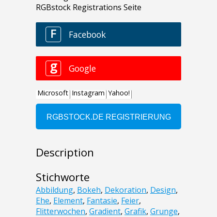
Description
Stichworte
Abbildung
,
Bokeh
,
Dekoration
,
Design
,
Ehe
,
Element
,
Fantasie
,
Feier
,
Flitterwochen
,
Gradient
,
Grafik
,
Grunge
,