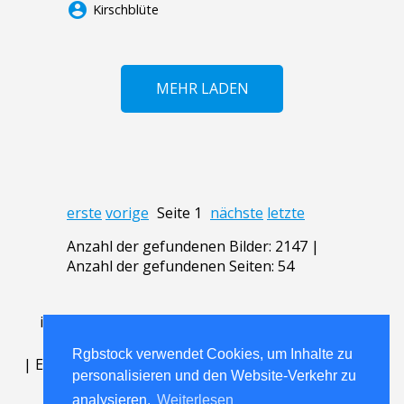
account_circle
Kirschblüte
MEHR LADEN
erste
vorige
Seite 1
nächste
letzte
Anzahl der gefundenen Bilder: 2147 |
Anzahl der gefundenen Seiten: 54
in den Leuchtkasten legen
.
FAQ
.
Kontakt
.
ABG
.
Nutzungsbedingungen
.
Über
.
Rgbstock verwendet Cookies, um Inhalte zu
|
English
|
Deutsch
|
Español
|
Polski
|
Português
|
personalisieren und den Website-Verkehr zu
Nederlands
|
analysieren.
Weiterlesen