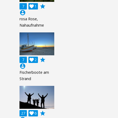
grade
7

1
account_circle
rosa Rose,
Nahaufnahme
grade
7

2
account_circle
Fischerboote am
Strand
grade
27

6