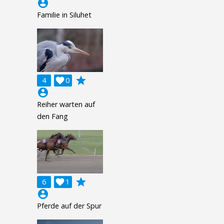
account_circle
Familie in Siluhet
grade
4

0
account_circle
Reiher warten auf
den Fang
grade
6

1
account_circle
Pferde auf der Spur