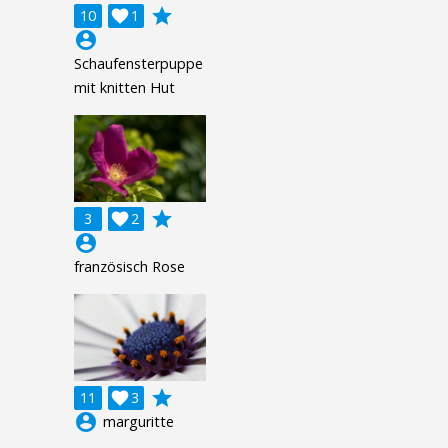
grade
10

1
account_circle
Schaufensterpuppe
mit knitten Hut
grade
3

2
account_circle
französisch Rose
grade
11

3
account_circle
marguritte