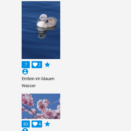
grade
7

2
account_circle
Entlein im blauen
Wasser
grade
83

4