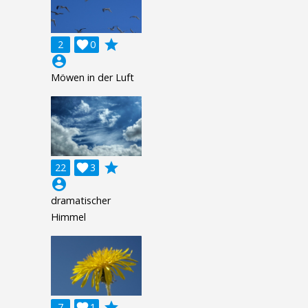
grade
2

0
account_circle
Möwen in der Luft
grade
22

3
account_circle
dramatischer
Himmel
grade
7

1