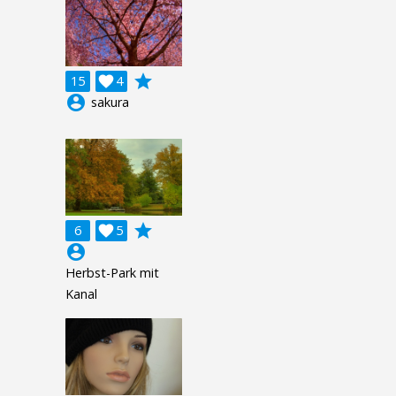
grade
15

4
account_circle
sakura
grade
6

5
account_circle
Herbst-Park mit
Kanal