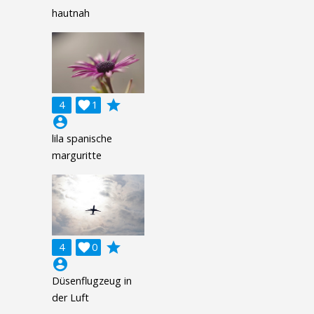
hautnah
grade
4

1
account_circle
lila spanische
marguritte
grade
4

0
account_circle
Düsenflugzeug in
der Luft