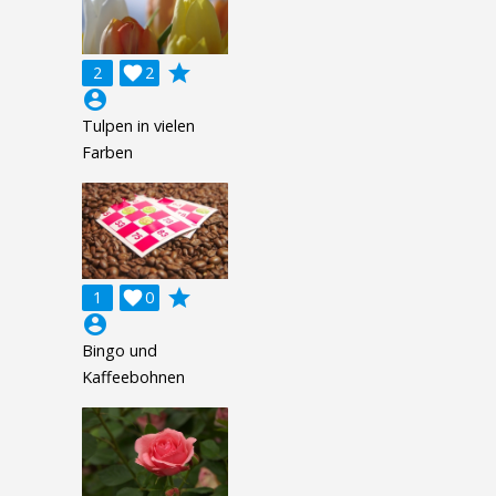
grade
2

2
account_circle
Tulpen in vielen
Farben
grade
1

0
account_circle
Bingo und
Kaffeebohnen