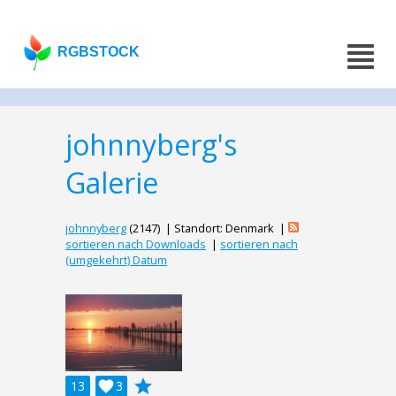
RGBSTOCK
johnnyberg's
Galerie
johnnyberg
(2147) | Standort: Denmark |
sortieren nach Downloads
|
sortieren nach
(umgekehrt) Datum
grade
13

3