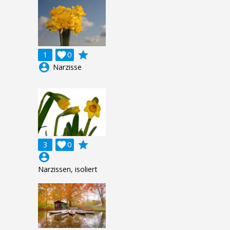
grade
1

0
account_circle
Narzisse
grade
3

0
account_circle
Narzissen, isoliert