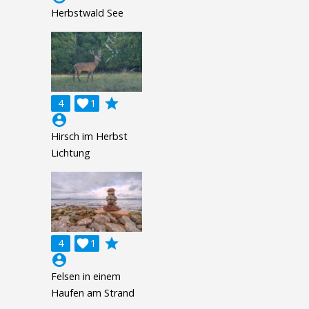
Herbstwald See
grade
4

1
account_circle
Hirsch im Herbst
Lichtung
grade
4

1
account_circle
Felsen in einem
Haufen am Strand