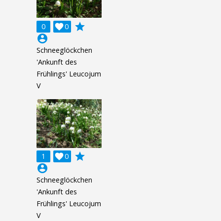
grade
0

0
account_circle
Schneeglöckchen
'Ankunft des
Frühlings' Leucojum
V
grade
1

0
account_circle
Schneeglöckchen
'Ankunft des
Frühlings' Leucojum
V