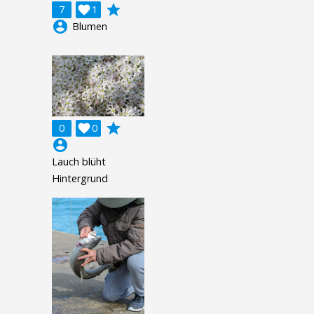
grade
7

1
account_circle
Blumen
grade
0

0
account_circle
Lauch blüht
Hintergrund