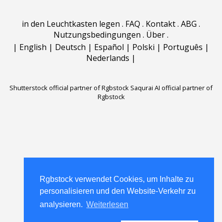
in den Leuchtkasten legen
.
FAQ
.
Kontakt
.
ABG
.
Nutzungsbedingungen
.
Über
.
|
English
|
Deutsch
|
Español
|
Polski
|
Português
|
Nederlands
|
Shutterstock official partner of Rgbstock
Saqurai AI official partner of
Rgbstock
Rgbstock verwendet Cookies, um Inhalte zu
Rgbstock verwendet Cookies, um Inhalte zu
personalisieren und den Website-Verkehr zu
personalisieren und den Website-Verkehr zu
analysieren.
analysieren.
Weiterlesen
Weiterlesen