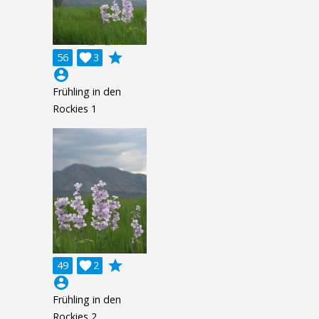
grade
56

3
account_circle
Frühling in den
Rockies 1
grade
49

2
account_circle
Frühling in den
Rockies 2