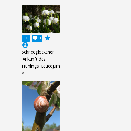
grade
0

0
account_circle
Schneeglöckchen
'Ankunft des
Frühlings' Leucojum
V