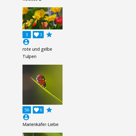
grade
3

3
account_circle
rote und gelbe
Tulpen
grade
56

6
account_circle
Marienkäfer-Liebe