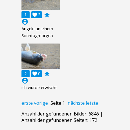
grade
1

2
account_circle
Angeln an einem
Sonntagmorgen
grade
2

0
account_circle
ich wurde erwischt
erste
vorige
Seite 1
nächste
letzte
Anzahl der gefundenen Bilder: 6846 |
Anzahl der gefundenen Seiten: 172