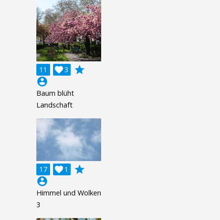
grade
11

3
account_circle
Baum blüht
Landschaft
grade
17

1
account_circle
Himmel und Wolken
3