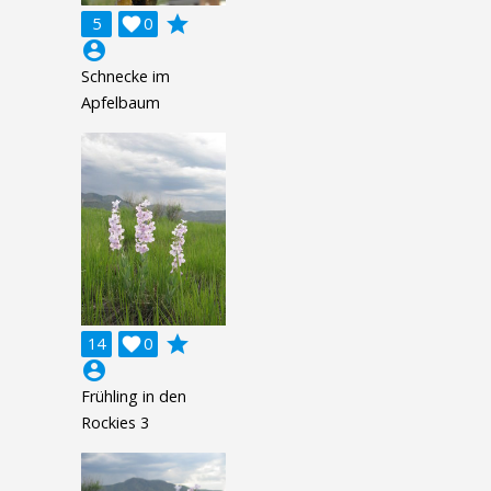
grade
5

0
account_circle
Schnecke im
Apfelbaum
grade
14

0
account_circle
Frühling in den
Rockies 3