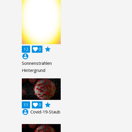
grade
12

0
account_circle
Sonnenstrahlen
Hintergrund
grade
11

0
account_circle
Covid-19-Staub