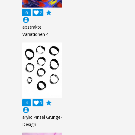
grade
6

2
account_circle
abstrakte
Variationen 4
grade
4

0
account_circle
arylic Pinsel Grunge-
Design