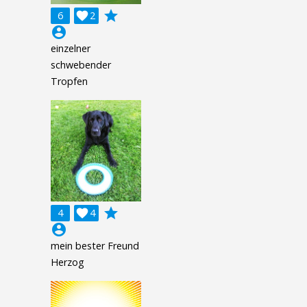
grade
6

2
account_circle
einzelner
schwebender
Tropfen
grade
4

4
account_circle
mein bester Freund
Herzog