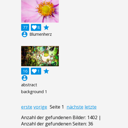
grade
77

8
account_circle
Blumenherz
grade
16

1
account_circle
abstract
background 1
erste
vorige
Seite 1
nächste
letzte
Anzahl der gefundenen Bilder: 1402 |
Anzahl der gefundenen Seiten: 36