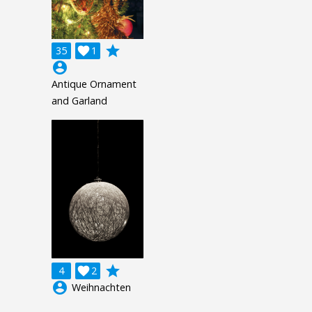
grade
35

1
account_circle
Antique Ornament
and Garland
grade
4

2
account_circle
Weihnachten