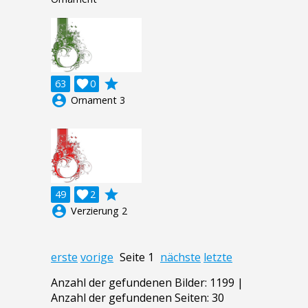
grade
63

0
account_circle
Ornament 3
grade
49

2
account_circle
Verzierung 2
erste
vorige
Seite 1
nächste
letzte
Anzahl der gefundenen Bilder: 1199 |
Anzahl der gefundenen Seiten: 30