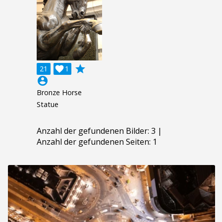
grade
21

1
account_circle
Bronze Horse
Statue
Anzahl der gefundenen Bilder: 3 |
Anzahl der gefundenen Seiten: 1