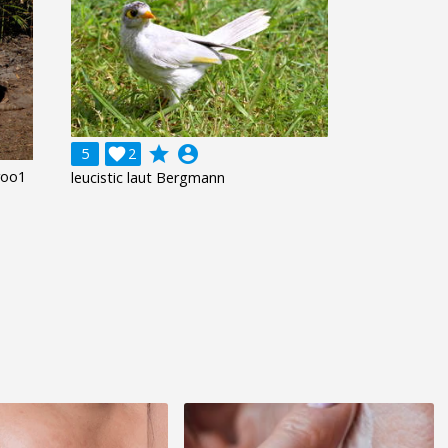
grade
account_circle
5

2
roo1
leucistic laut Bergmann