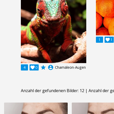
1

1
grade
account_circle
4

0
Chamäleon-Augen
Anzahl der gefundenen Bilder: 12 | Anzahl der g