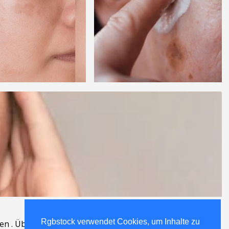
Rgbstock verwendet Cookies, um Inhalte zu
Rgbstock verwendet Cookies, um Inhalte zu
en
.
Über
.