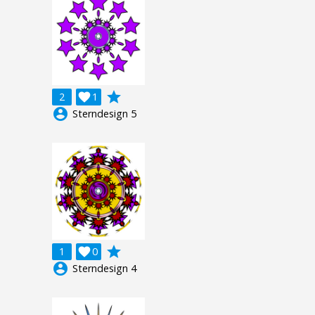
grade
2

1
account_circle
Sterndesign 5
grade
1

0
account_circle
Sterndesign 4