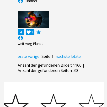
account_circle
Himmel
grade
4

1
account_circle
weit weg Planet
erste
vorige
Seite 1
nächste
letzte
Anzahl der gefundenen Bilder: 1166 |
Anzahl der gefundenen Seiten: 30