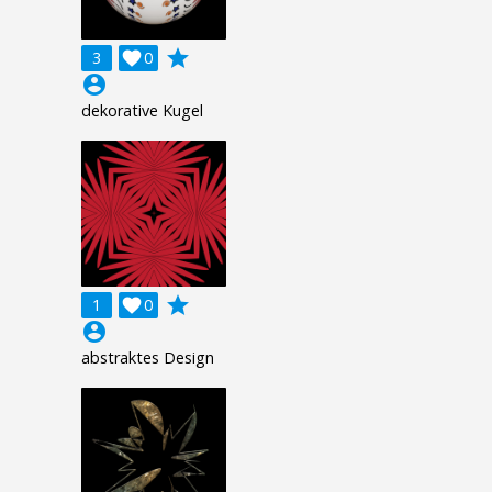
grade
3

0
account_circle
dekorative Kugel
grade
1

0
account_circle
abstraktes Design