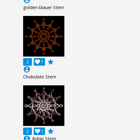
golden-blauer Stern
grade
2

1
account_circle
Chokolate Stern
grade
2

1
account_circle
Rubin Stern