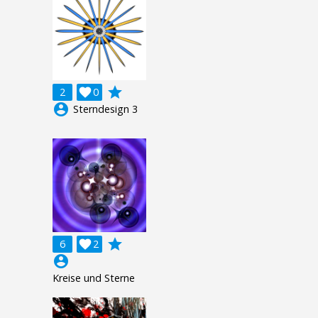
grade
2

0
account_circle
Sterndesign 3
grade
6

2
account_circle
Kreise und Sterne