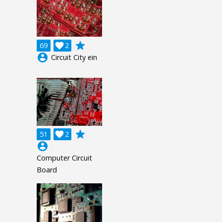
grade
69

2
account_circle
Circuit City ein
grade
51

2
account_circle
Computer Circuit
Board