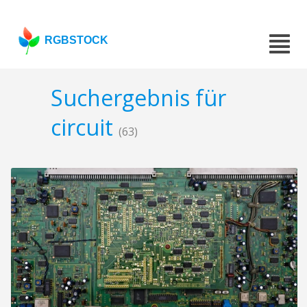
RGBSTOCK
Suchergebnis für
circuit
(63)