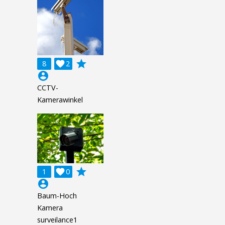
grade
8

2
account_circle
CCTV-
Kamerawinkel
grade
1

0
account_circle
Baum-Hoch
Kamera
surveilance1