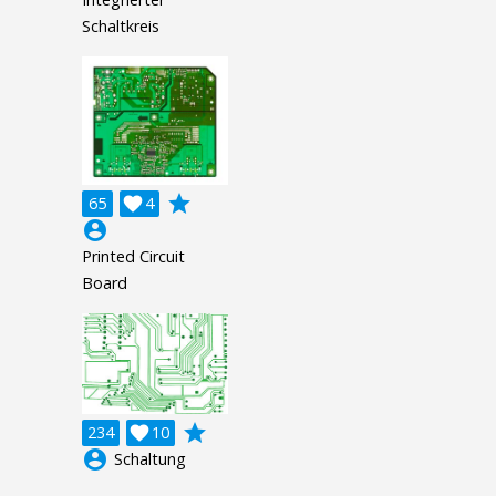
Schaltkreis
grade
65

4
account_circle
Printed Circuit
Board
grade
234

10
account_circle
Schaltung