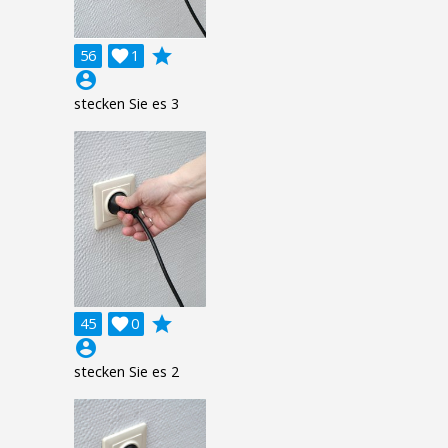
grade
56

1
account_circle
stecken Sie es 3
grade
45

0
account_circle
stecken Sie es 2