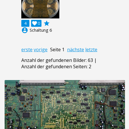
grade
4

0
account_circle
Schaltung 6
erste
vorige
Seite 1
nächste
letzte
Anzahl der gefundenen Bilder: 63 |
Anzahl der gefundenen Seiten: 2