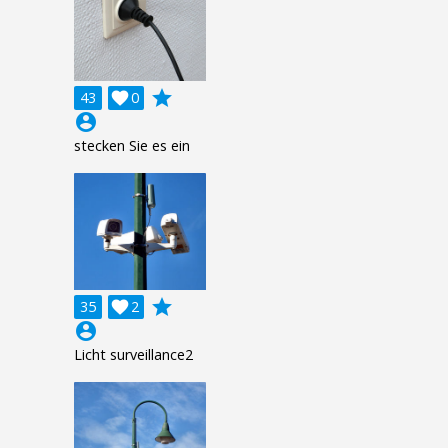
grade
43

0
account_circle
stecken Sie es ein
grade
35

2
account_circle
Licht surveillance2