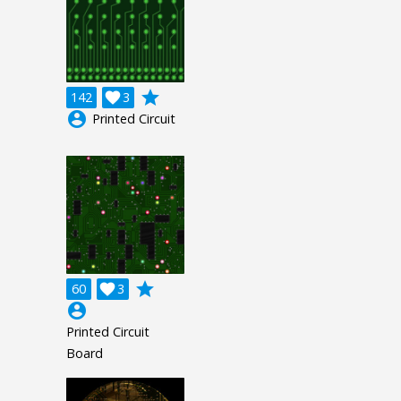
grade
142

3
account_circle
Printed Circuit
grade
60

3
account_circle
Printed Circuit
Board