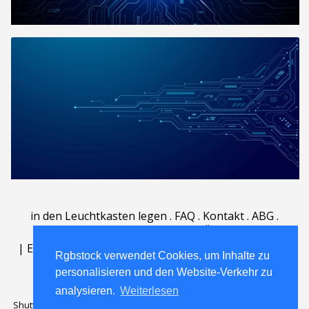
in den Leuchtkasten legen
.
FAQ
.
Kontakt
.
ABG
.
Nutzungsbedingungen
.
Über
.
|
English
|
Deutsch
|
Español
|
Polski
|
Português
|
Rgbstock verwendet Cookies, um Inhalte zu
Rgbstock verwendet Cookies, um Inhalte zu
Nederlands
|
personalisieren und den Website-Verkehr zu
personalisieren und den Website-Verkehr zu
analysieren.
analysieren.
Weiterlesen
Weiterlesen
Shutterstock official partner of Rgbstock
Saqurai AI official partner of