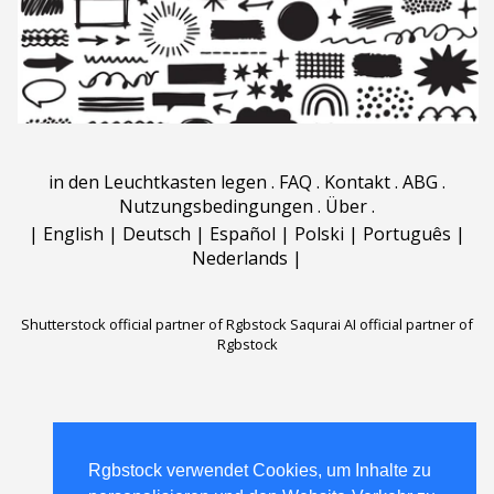
in den Leuchtkasten legen
.
FAQ
.
Kontakt
.
ABG
.
Nutzungsbedingungen
.
Über
.
|
English
|
Deutsch
|
Español
|
Polski
|
Português
|
Nederlands
|
Shutterstock official partner of Rgbstock
Saqurai AI official partner of
Rgbstock
Rgbstock verwendet Cookies, um Inhalte zu
Rgbstock verwendet Cookies, um Inhalte zu