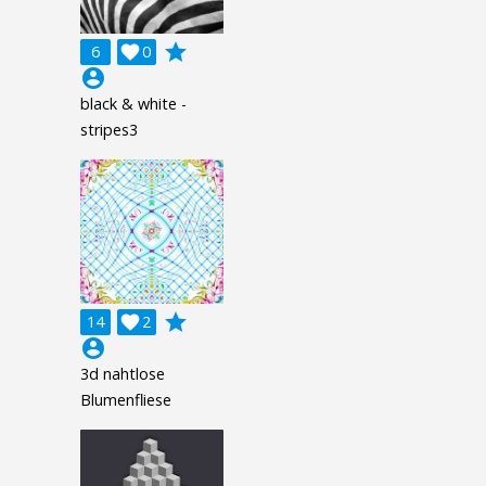
grade
6

0
account_circle
black & white -
stripes3
grade
14

2
account_circle
3d nahtlose
Blumenfliese