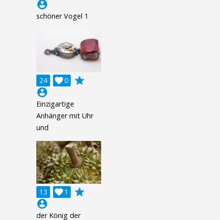
account_circle
schöner Vogel 1
grade
24

0
account_circle
Einzigartige
Anhänger mit Uhr
und
grade
13

1
account_circle
der König der