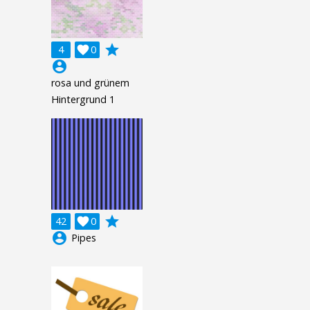
grade
4

0
account_circle
rosa und grünem
Hintergrund 1
grade
42

0
account_circle
Pipes