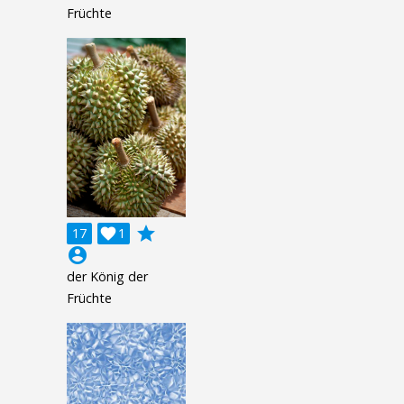
Früchte
grade
17

1
account_circle
der König der
Früchte