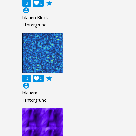
grade
8

0
account_circle
blauen Block
Hintergrund
grade
0

0
account_circle
blauem
Hintergrund