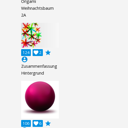
Origami
Weihnachtsbaum
2A
grade
124

2
account_circle
Zusammenfassung
Hintergrund
grade
106

6