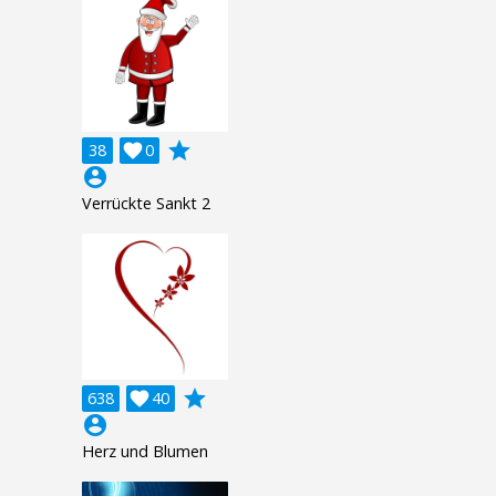
grade
38

0
account_circle
Verrückte Sankt 2
grade
638

40
account_circle
Herz und Blumen