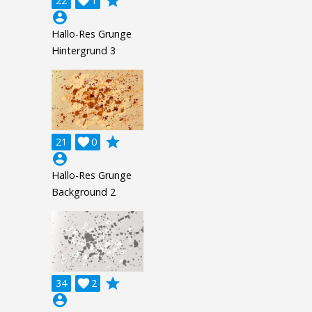
grade
22

1
account_circle
Hallo-Res Grunge
Hintergrund 3
grade
21

0
account_circle
Hallo-Res Grunge
Background 2
grade
34

2
account_circle