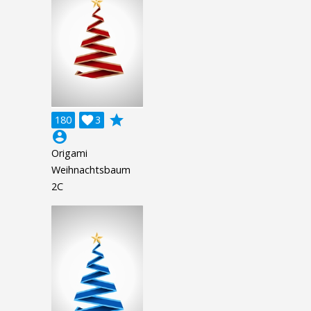
grade
180

3
account_circle
Origami
Weihnachtsbaum
2C