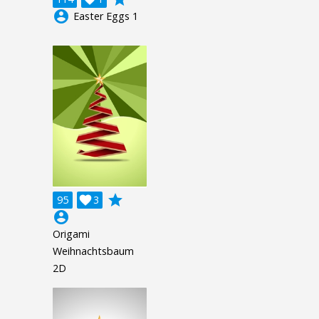
account_circle
Easter Eggs 1
grade
95

3
account_circle
Origami
Weihnachtsbaum
2D