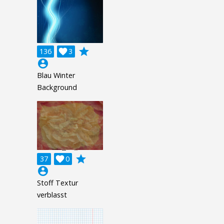
grade
136

3
account_circle
Blau Winter
Background
grade
37

0
account_circle
Stoff Textur
verblasst