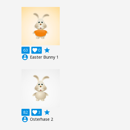
grade
63

0
account_circle
Easter Bunny 1
grade
82

3
account_circle
Osterhase 2