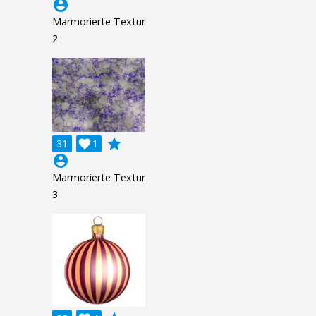
account_circle
Marmorierte Textur
2
grade
31

1
account_circle
Marmorierte Textur
3