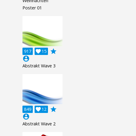
Weihnachten
Poster 01
grade
917

15
account_circle
Abstrakt Wave 3
grade
849

12
account_circle
Abstrakt Wave 2