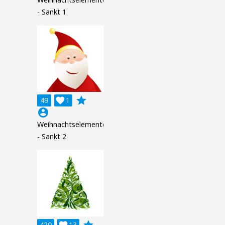
- Sankt 1
grade
49

1
account_circle
Weihnachtselemente
- Sankt 2
grade
420

13