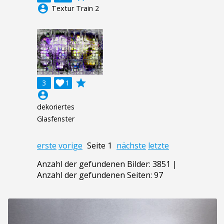
account_circle
Textur Train 2
grade
3

1
account_circle
dekoriertes
Glasfenster
erste
vorige
Seite 1
nächste
letzte
Anzahl der gefundenen Bilder: 3851 |
Anzahl der gefundenen Seiten: 97