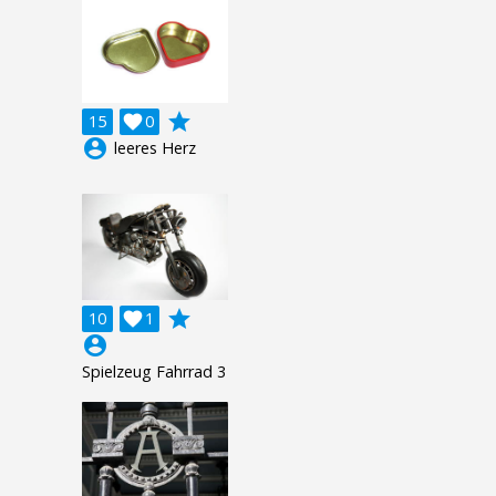
grade
15

0
account_circle
leeres Herz
grade
10

1
account_circle
Spielzeug Fahrrad 3