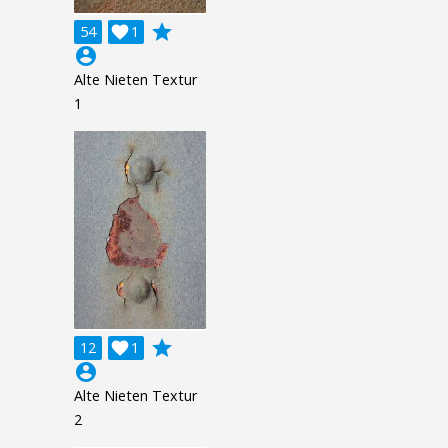
grade
54

1
account_circle
Alte Nieten Textur
1
grade
12

1
account_circle
Alte Nieten Textur
2