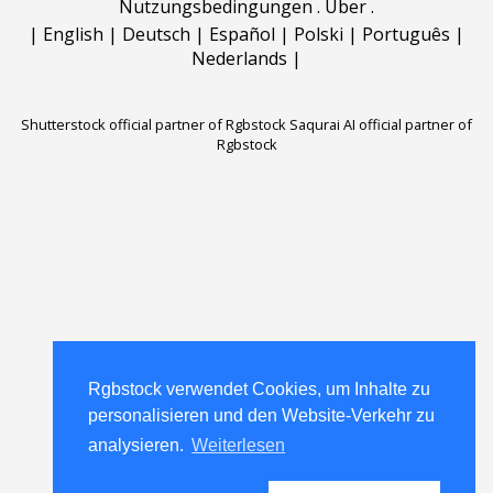
Nutzungsbedingungen
.
Über
.
|
English
|
Deutsch
|
Español
|
Polski
|
Português
|
Nederlands
|
Shutterstock official partner of Rgbstock
Saqurai AI official partner of
Rgbstock
Rgbstock verwendet Cookies, um Inhalte zu
Rgbstock verwendet Cookies, um Inhalte zu
personalisieren und den Website-Verkehr zu
personalisieren und den Website-Verkehr zu
analysieren.
analysieren.
Weiterlesen
Weiterlesen