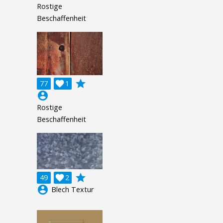
Rostige
Beschaffenheit
grade
77

1
account_circle
Rostige
Beschaffenheit
grade
49

2
account_circle
Blech Textur