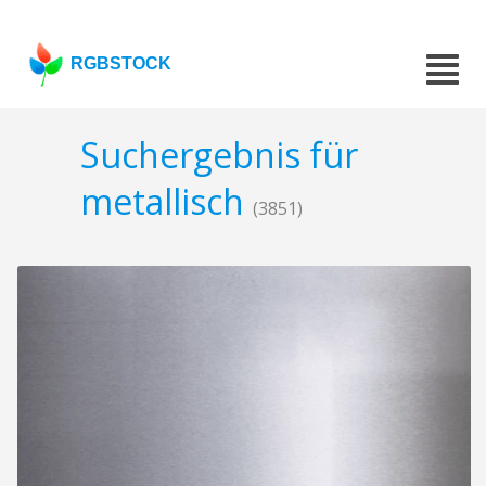
RGBSTOCK
Suchergebnis für
metallisch
(3851)