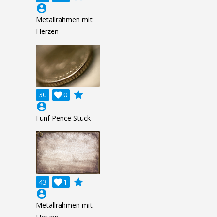
account_circle
Metallrahmen mit
Herzen
grade
30

0
account_circle
Fünf Pence Stück
grade
43

1
account_circle
Metallrahmen mit
Herzen