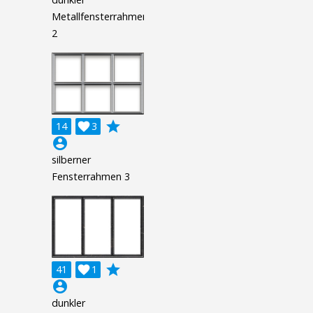
Metallfensterrahmen
2
grade
14

3
account_circle
silberner
Fensterrahmen 3
grade
41

1
account_circle
dunkler