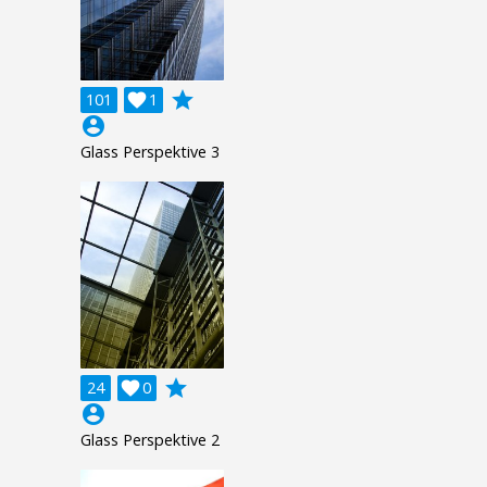
grade
101

1
account_circle
Glass Perspektive 3
grade
24

0
account_circle
Glass Perspektive 2