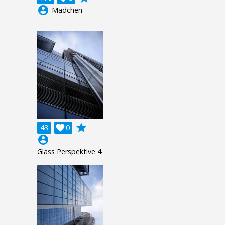
account_circle
Mädchen
grade
43

0
account_circle
Glass Perspektive 4