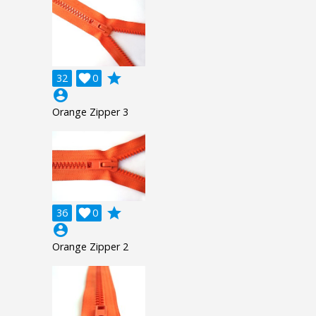
grade
32

0
account_circle
Orange Zipper 3
grade
36

0
account_circle
Orange Zipper 2