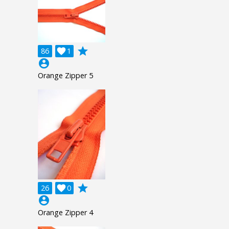
grade
86

1
account_circle
Orange Zipper 5
grade
26

0
account_circle
Orange Zipper 4