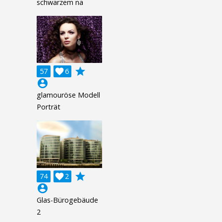
schwarzem na
grade
57

6
account_circle
glamouröse Modell
Porträt
grade
74

2
account_circle
Glas-Bürogebäude
2