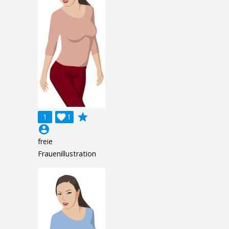
grade
1

1
account_circle
freie
Frauenillustration