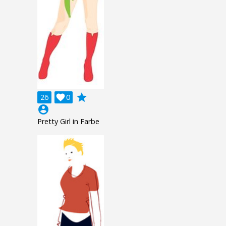
grade
26

0
account_circle
Pretty Girl in Farbe