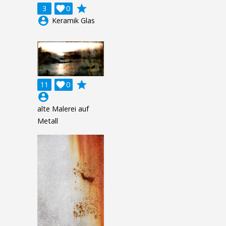
grade
3

0
account_circle
Keramik Glas
grade
11

0
account_circle
alte Malerei auf
Metall