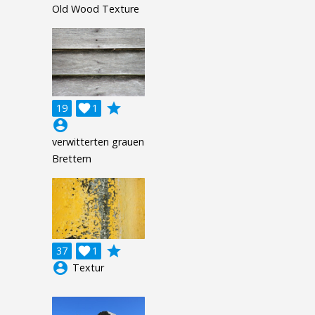
Old Wood Texture
grade
19

1
account_circle
verwitterten grauen
Brettern
grade
37

1
account_circle
Textur