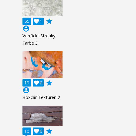
grade
55

1
account_circle
Verrückt Streaky
Farbe 3
grade
19

0
account_circle
Boxcar Texturen 2
grade
16

0