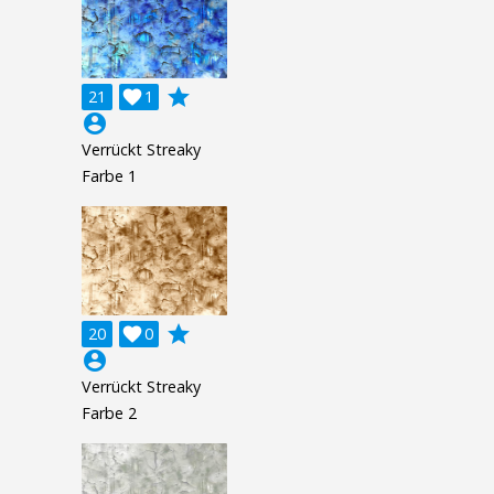
grade
21

1
account_circle
Verrückt Streaky
Farbe 1
grade
20

0
account_circle
Verrückt Streaky
Farbe 2