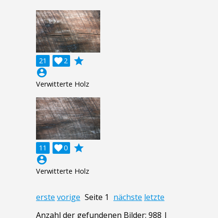
grade
21

2
account_circle
Verwitterte Holz
grade
11

0
account_circle
Verwitterte Holz
erste
vorige
Seite 1
nächste
letzte
Anzahl der gefundenen Bilder: 988 |