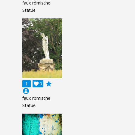
faux römische
Statue
grade
1

0
account_circle
faux römische
Statue