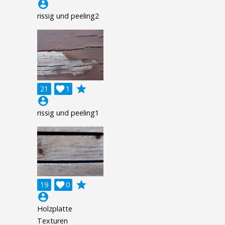
account_circle
rissig und peeling2
grade
21

1
account_circle
rissig und peeling1
grade
19

0
account_circle
Holzplatte
Texturen