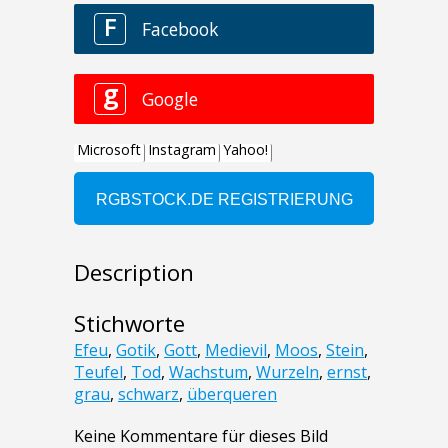
Description
Stichworte
Efeu
,
Gotik
,
Gott
,
Medievil
,
Moos
,
Stein
,
Teufel
,
Tod
,
Wachstum
,
Wurzeln
,
ernst
,
grau
,
schwarz
,
überqueren
Keine Kommentare für dieses Bild