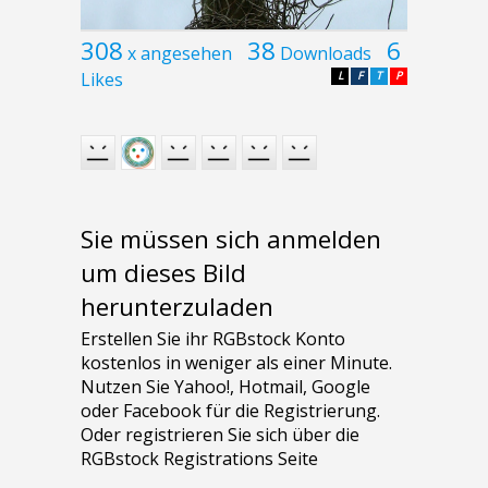
308
38
6
x angesehen
Downloads
Likes
L
F
T
P
Sie müssen sich anmelden
um dieses Bild
herunterzuladen