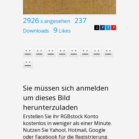
2926
237
x angesehen
9
L
F
T
P
Downloads
Likes
Sie müssen sich anmelden
um dieses Bild
herunterzuladen