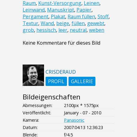
Raum
,
Kunst-Versorgung
,
Leinen
,
Leinwand
,
Manuskript
,
Papier
,
Pergament
,
Plakat
,
Raum füllen
,
Stoff
,
Textur
,
Wand
,
beige
,
füllen
,
gewebt
,
grob
,
hessisch
,
leer
,
neutral
,
weben
Keine Kommentare für dieses Bild
CRISDERAUD
PROFIL
GALLERIE
Bildeigenschaften
Abmessungen:
2100px * 1575px
Veröffentlicht:
January - 07 - 2010
Kamera:
Panasonic
Datum:
2007:04:13 12:36:23
Blende:
f/4.5