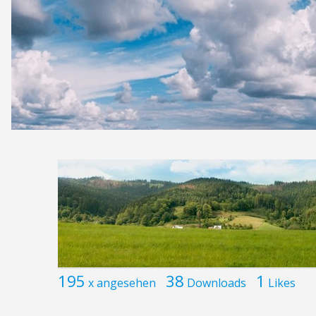
195
38
1
x angesehen
Downloads
Likes