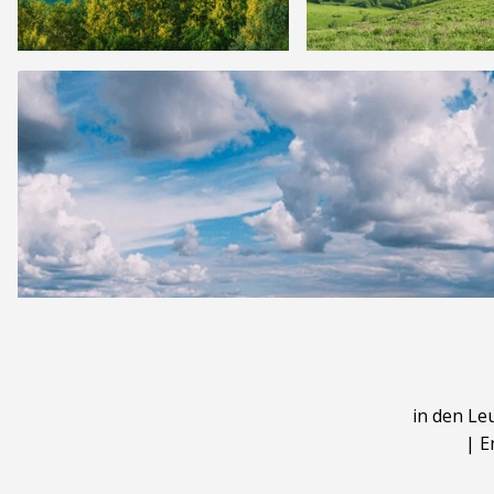
in den Le
|
E