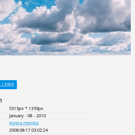
LLERIE
n
5315px * 1359px
January - 08 - 2010
Konica minolta
2008:08:17 03:02:24