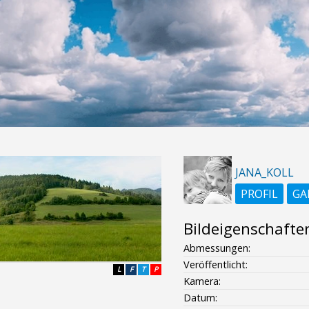
JANA_KOLL
PROFIL
GA
Bildeigenschafte
Abmessungen:
Veröffentlicht:
L
F
T
P
Kamera:
Datum: