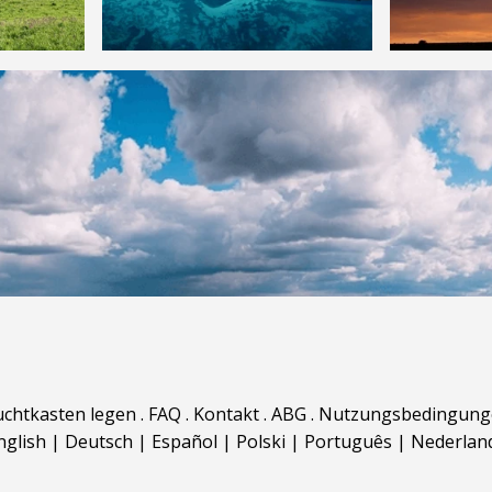
uchtkasten legen
.
FAQ
.
Kontakt
.
ABG
.
Nutzungsbedingung
nglish
|
Deutsch
|
Español
|
Polski
|
Português
|
Nederlan