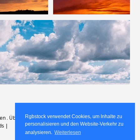
Rgbstock verwendet Cookies, um Inhalte zu
en
.
Über
.
personalisieren und den Website-Verkehr zu
ds
|
analysieren.
Weiterlesen