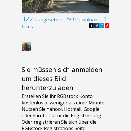
322
50
1
x angesehen
Downloads
Likes
L
F
T
P
Sie müssen sich anmelden
um dieses Bild
herunterzuladen