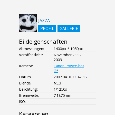
JAZZA
PROFIL
GALLERIE
Bildeigenschaften
Abmessungen:
1400px * 1050px
Veröffentlicht:
November - 11 -
2009
Kamera:
Canon PowerShot
G5
Datum:
2007:04:01 11:42:38
Blende:
f/5.3
Belichtung:
1/1250s
Brennweite:
7.1875mm
ISO:
--
Kategorien