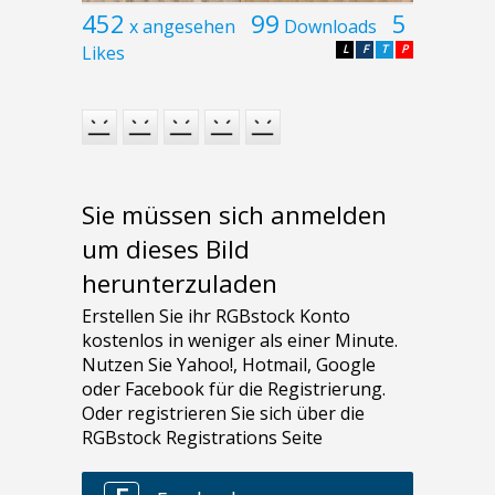
452
99
5
x angesehen
Downloads
Likes
L
F
T
P
Sie müssen sich anmelden
um dieses Bild
herunterzuladen