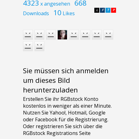
4323
668
x angesehen
10
L
F
T
P
Downloads
Likes
Sie müssen sich anmelden
um dieses Bild
herunterzuladen