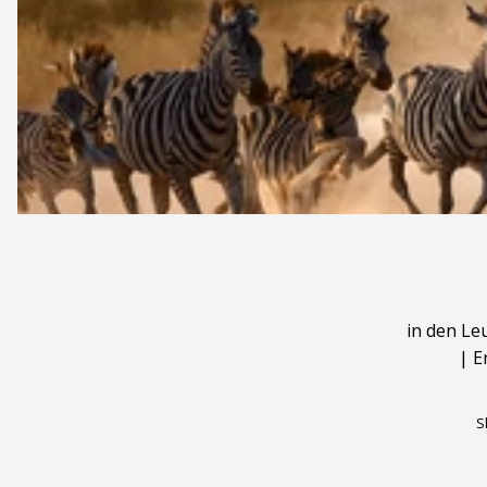
in den Le
|
E
S