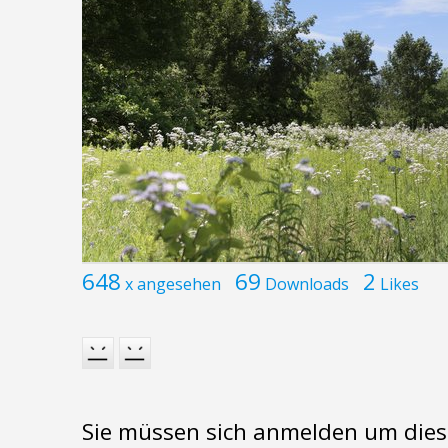
648
69
2
x angesehen
Downloads
Likes
Sie müssen sich anmelden um dies