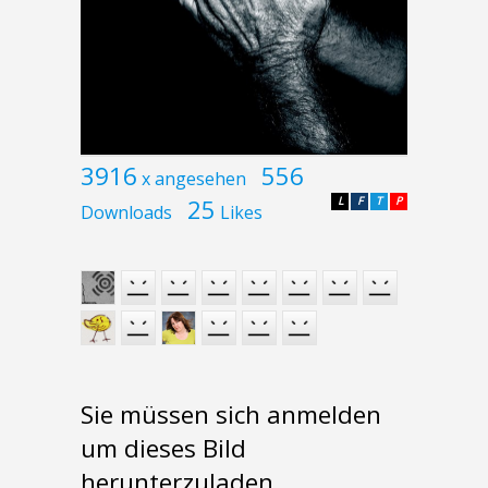
3916
556
x angesehen
25
L
F
T
P
Downloads
Likes
Sie müssen sich anmelden
um dieses Bild
herunterzuladen