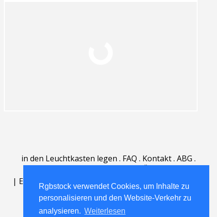
in den Leuchtkasten legen
.
FAQ
.
Kontakt
.
ABG
.
Nutzungsbedingungen
.
Über
.
|
English
|
Deutsch
|
Español
|
Polski
|
Português
|
Rgbstock verwendet Cookies, um Inhalte zu
Nederlands
|
personalisieren und den Website-Verkehr zu
analysieren.
Weiterlesen