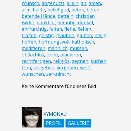
Wunsch
,
abgenutzt
,
allein
,
alt
,
amen
,
arm
,
ballte
,
belief.god
,
beten
,
beten
,
betende Hände
,
betteln
,
christian
Bilder
,
dankbar
,
demütig
,
dunkel
,
ehrfürchtig
,
falten
,
flehe
,
flehen
,
fragen
,
geistig
,
glauben
,
glühen
,
heilig
,
hoffen
,
hoffnungsvoll
,
katholisch
,
meditieren
,
männlich
,
müssen
,
obdachlos
,
ohne
,
plädieren
,
rechtfertigen
,
religiös
,
segnen
,
suchen
,
treu
,
vergeben
,
vergeben
,
weiß
,
wünschen
,
zerknirscht
Keine Kommentare für dieses Bild
XYMONAU
PROFIL
GALLERIE