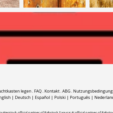
uchtkasten legen
.
FAQ
.
Kontakt
.
ABG
.
Nutzungsbedingung
nglish
|
Deutsch
|
Español
|
Polski
|
Português
|
Nederlan
hutterstock official partner of Rgbstock
Saqurai AI official partner of Rgbsto