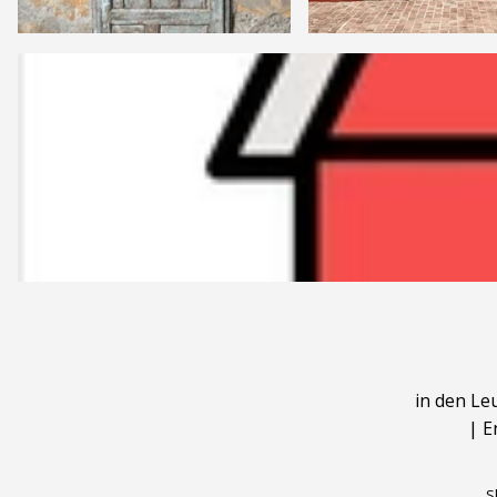
in den Le
|
E
S