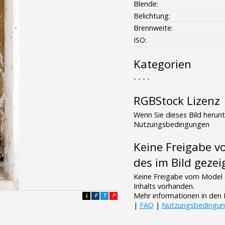
Blende:
Belichtung:
Brennweite:
ISO:
Kategorien
- - - -
RGBStock Lizenz
Wenn Sie dieses Bild herun
Nutzungsbedingungen
Keine Freigabe 
des im Bild gezei
Keine Freigabe vom Model 
Inhalts vorhanden.
Mehr informationen in de
L
F
T
P
|
FAQ
|
Nutzungsbedingu