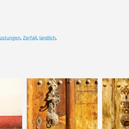
üstungen
,
Zerfall
,
ländlich
,