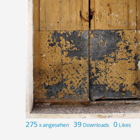
275
39
0
x angesehen
Downloads
Likes