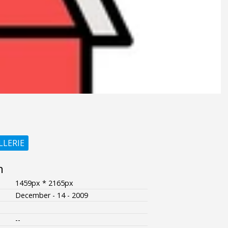
LLERIE
n
1459px * 2165px
December - 14 - 2009
--