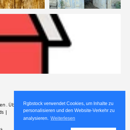
Rgbstock verwendet Cookies, um Inhalte zu
en
.
Über
.
personalisieren und den Website-Verkehr zu
ds
|
analysieren.
Weiterlesen
ck