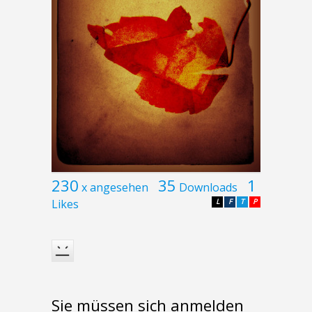
230
35
1
x angesehen
Downloads
Likes
L
F
T
P
Sie müssen sich anmelden