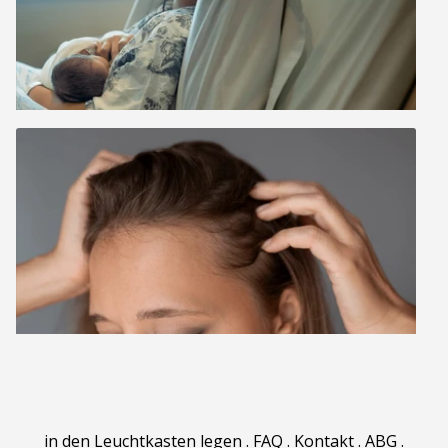
in den Leuchtkasten legen
.
FAQ
.
Kontakt
.
ABG
.