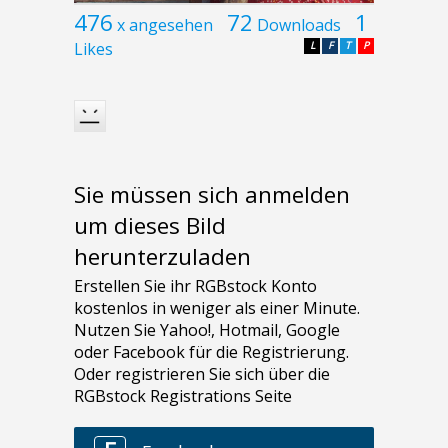
476
72
1
x angesehen
Downloads
Likes
L
F
T
P
Sie müssen sich anmelden
um dieses Bild
herunterzuladen