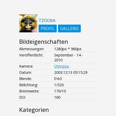
TZOOKA
PROFIL
GALLERIE
Bildeigenschaften
Abmessungen:
1280px * 960px
Veröffentlicht:
September - 14 -
2010
Kamera:
Olympus
Datum:
2003:12:13 05:15:29
Blende:
f/4.0
Belichtung:
1/320
Brennweite:
170/10
ISO:
160
Kategorien