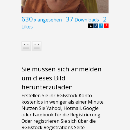
630
37
2
x angesehen
Downloads
Likes
L
F
T
P
Sie müssen sich anmelden
um dieses Bild
herunterzuladen