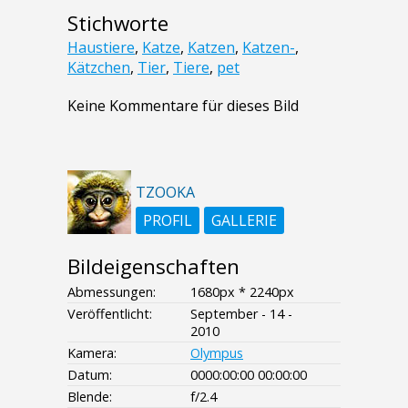
Stichworte
Haustiere
,
Katze
,
Katzen
,
Katzen-
,
Kätzchen
,
Tier
,
Tiere
,
pet
Keine Kommentare für dieses Bild
TZOOKA
PROFIL
GALLERIE
Bildeigenschaften
Abmessungen:
1680px * 2240px
Veröffentlicht:
September - 14 -
2010
Kamera:
Olympus
Datum:
0000:00:00 00:00:00
Blende:
f/2.4