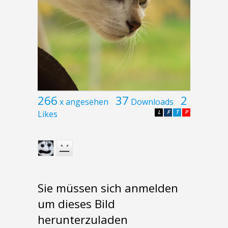
266
37
2
x angesehen
Downloads
Likes
L
F
T
P
Sie müssen sich anmelden
um dieses Bild
herunterzuladen