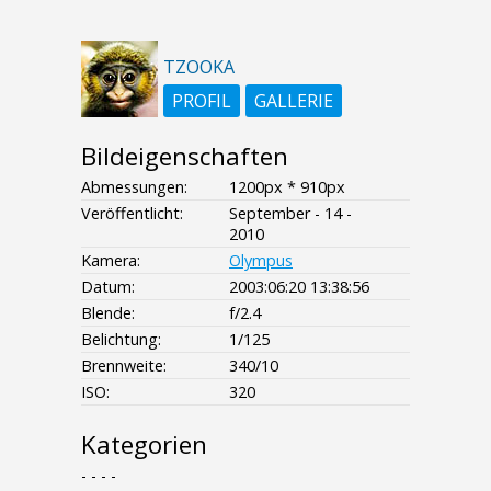
TZOOKA
PROFIL
GALLERIE
Bildeigenschaften
Abmessungen:
1200px * 910px
Veröffentlicht:
September - 14 -
2010
Kamera:
Olympus
Datum:
2003:06:20 13:38:56
Blende:
f/2.4
Belichtung:
1/125
Brennweite:
340/10
ISO:
320
Kategorien
- - - -