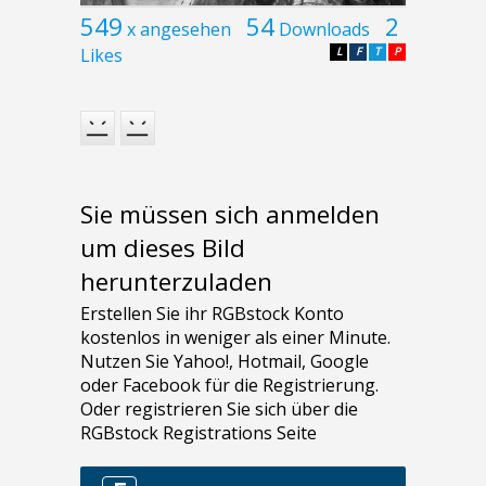
549
54
2
x angesehen
Downloads
Likes
L
F
T
P
Sie müssen sich anmelden
um dieses Bild
herunterzuladen