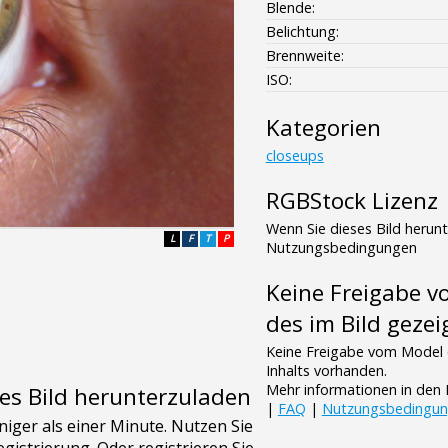
Blende:
Belichtung:
Brennweite:
ISO:
Kategorien
closeups
RGBStock Lizenz
Wenn Sie dieses Bild herun
L
F
T
P
Nutzungsbedingungen
Keine Freigabe 
des im Bild gezei
Keine Freigabe vom Model 
Inhalts vorhanden.
Mehr informationen in de
es Bild herunterzuladen
|
FAQ
|
Nutzungsbedingu