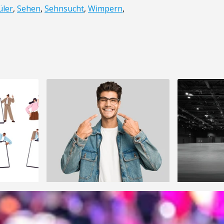
üler
,
Sehen
,
Sehnsucht
,
Wimpern
,