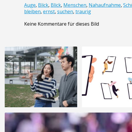
Auge
,
Blick
,
Blick
,
Menschen
,
Nahaufnahme
,
Sch
bleiben
,
ernst
,
suchen
,
traurig
Keine Kommentare für dieses Bild