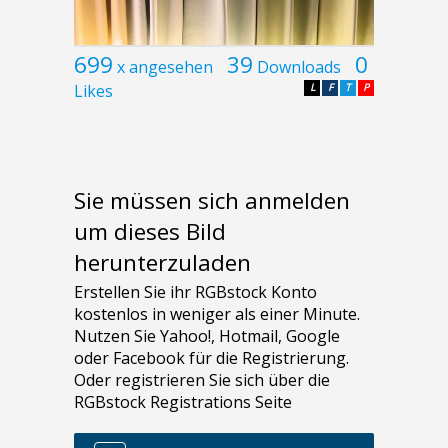
699
39
0
x angesehen
Downloads
Likes
L
F
T
P
Sie müssen sich anmelden
um dieses Bild
herunterzuladen