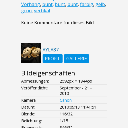
Vorhang
,
bunt
,
bunt
,
bunt
,
farbig
,
gelb
,
grün
,
vertikal
Keine Kommentare für dieses Bild
AYLA87
PROFIL
GALLERIE
Bildeigenschaften
Abmessungen:
2592px * 1944px
Veröffentlicht:
September - 21 -
2010
Kamera:
Canon
Datum:
2010:09:13 11:41:51
Blende:
116/32
Belichtung:
1/15
Brennweite:
346/32