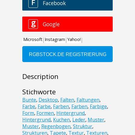
Description
Stichworte
Bunte
,
Desktop
,
Falten
,
Faltungen
,
Farbe
,
Farbe
,
Farben
,
Farben
,
Farbige
,
Form
,
Formen
,
Hintergrund
,
Hintergrund
,
Kuchen
,
Leder
,
Muster
,
Muster
,
Regenbogen
,
Struktur
,
Strukturen
,
Tapete
,
Textur
,
Texturen
,