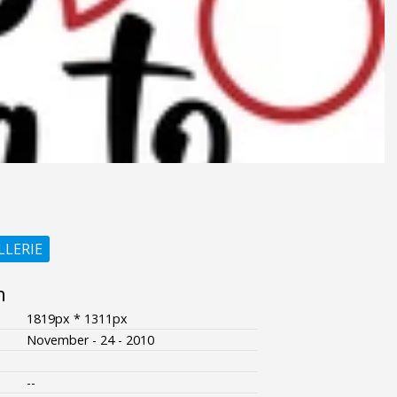
LLERIE
n
1819px * 1311px
November - 24 - 2010
--