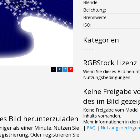
Blende:
Belichtung:
Brennweite:
ISO:
Kategorien
- - - -
RGBStock Lizenz
L
F
T
P
Wenn Sie dieses Bild herun
Nutzungsbedingungen
Keine Freigabe 
des im Bild gezei
Keine Freigabe vom Model 
Inhalts vorhanden.
es Bild herunterzuladen
Mehr informationen in de
|
FAQ
|
Nutzungsbedingu