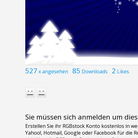
527
85
2
x angesehen
Downloads
Likes
Sie müssen sich anmelden um dies