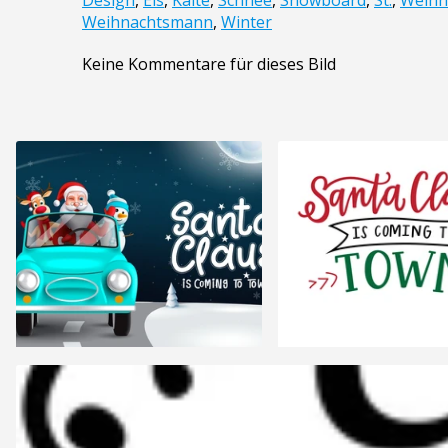
Design
,
Eis
,
Kälte
,
Schnee
,
Snowboard
,
St.
,
Weihn
Weihnachtsmann
,
Winter
Keine Kommentare für dieses Bild