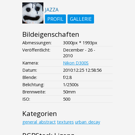
JAZZA
PROFIL
GALLERIE
Bildeigenschaften
Abmessungen:
3000px * 1993px
Veröffentlicht:
December - 26 -
2010
Kamera:
Nikon D300S
Datum:
2010:12:25 12:58:56
Blende:
f/2.8
Belichtung:
1/2500s
Brennweite:
50mm
ISO:
500
Kategorien
general_abstract
textures
urban_decay