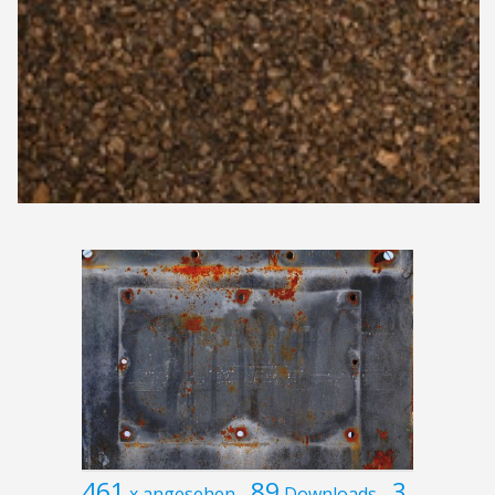
461
89
3
x angesehen
Downloads