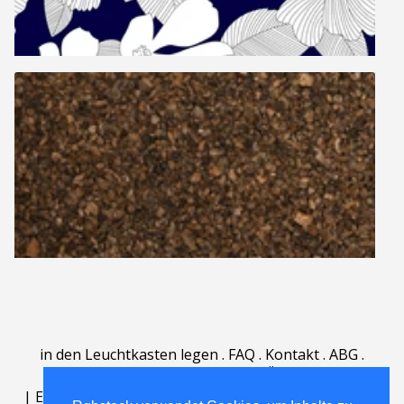
in den Leuchtkasten legen
.
FAQ
.
Kontakt
.
ABG
.
Nutzungsbedingungen
.
Über
.
|
English
|
Deutsch
|
Español
|
Polski
|
Português
|