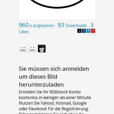
960
93
3
x angesehen
Downloads
Likes
L
F
T
P
Sie müssen sich anmelden
um dieses Bild
herunterzuladen