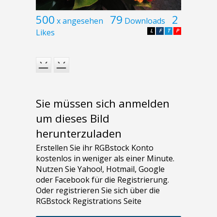
500
79
2
x angesehen
Downloads
Likes
L
F
T
P
Sie müssen sich anmelden
um dieses Bild
herunterzuladen