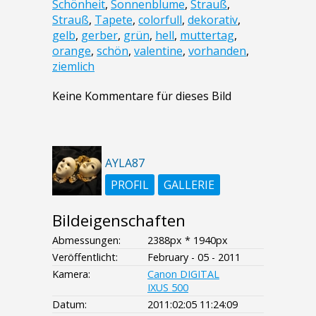
Schönheit
,
Sonnenblume
,
Strauß
,
Strauß
,
Tapete
,
colorfull
,
dekorativ
,
gelb
,
gerber
,
grün
,
hell
,
muttertag
,
orange
,
schön
,
valentine
,
vorhanden
,
ziemlich
Keine Kommentare für dieses Bild
AYLA87
PROFIL
GALLERIE
Bildeigenschaften
Abmessungen:
2388px * 1940px
Veröffentlicht:
February - 05 - 2011
Kamera:
Canon DIGITAL
IXUS 500
Datum:
2011:02:05 11:24:09