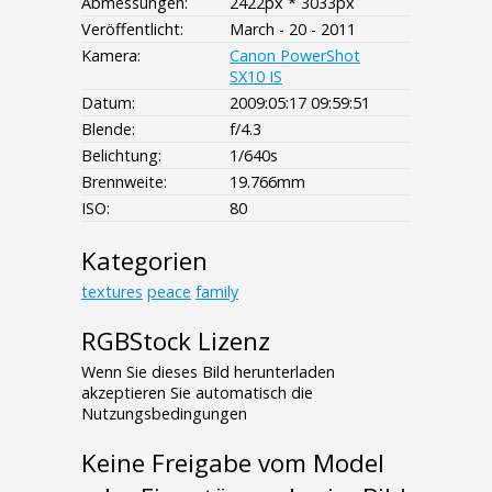
Abmessungen:
2422px * 3033px
Veröffentlicht:
March - 20 - 2011
Kamera:
Canon PowerShot
SX10 IS
Datum:
2009:05:17 09:59:51
Blende:
f/4.3
Belichtung:
1/640s
Brennweite:
19.766mm
ISO:
80
Kategorien
textures
peace
family
RGBStock Lizenz
Wenn Sie dieses Bild herunterladen
akzeptieren Sie automatisch die
Nutzungsbedingungen
Keine Freigabe vom Model