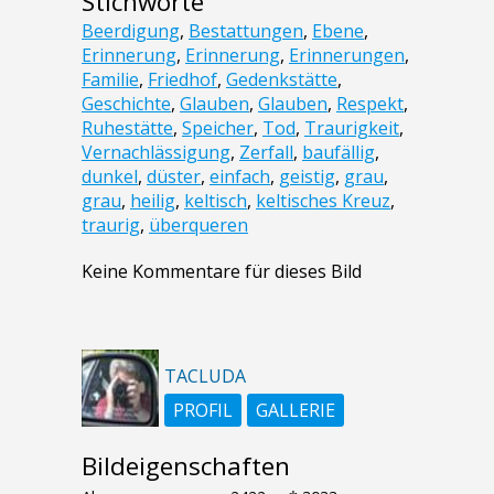
Stichworte
Beerdigung
,
Bestattungen
,
Ebene
,
Erinnerung
,
Erinnerung
,
Erinnerungen
,
Familie
,
Friedhof
,
Gedenkstätte
,
Geschichte
,
Glauben
,
Glauben
,
Respekt
,
Ruhestätte
,
Speicher
,
Tod
,
Traurigkeit
,
Vernachlässigung
,
Zerfall
,
baufällig
,
dunkel
,
düster
,
einfach
,
geistig
,
grau
,
grau
,
heilig
,
keltisch
,
keltisches Kreuz
,
traurig
,
überqueren
Keine Kommentare für dieses Bild
TACLUDA
PROFIL
GALLERIE
Bildeigenschaften