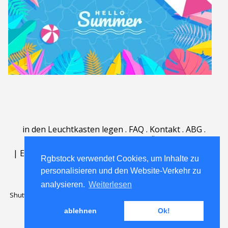
in den Leuchtkasten legen
.
FAQ
.
Kontakt
.
ABG
.
Nutzungsbedingungen
.
Über
.
|
English
|
Deutsch
|
Español
|
Polski
|
Português
|
Rgbstock verwendet Cookies, um Inhalte zu
Nederlands
|
personalisieren und den Website-Verkehr zu
analysieren.
Weiterlesen
Shutterstock official partner of Rgbstock
Saqurai AI official partner of
Rgbstock
ablehnen
Ok!