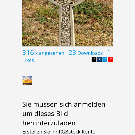
316
23
1
x angesehen
Downloads
Likes
L
F
T
P
Sie müssen sich anmelden
um dieses Bild
herunterzuladen