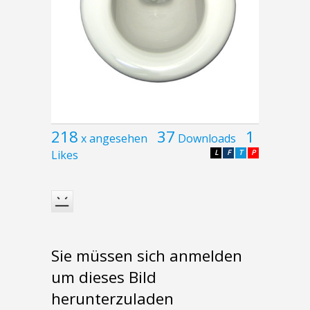
218
37
1
x angesehen
Downloads
Likes
L
F
T
P
Sie müssen sich anmelden
um dieses Bild
herunterzuladen