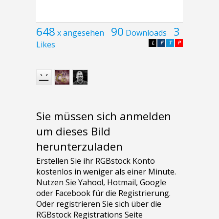
648
90
3
x angesehen
Downloads
Likes
L
F
T
P
Sie müssen sich anmelden
um dieses Bild
herunterzuladen