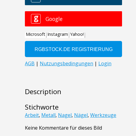
Description
Stichworte
Arbeit
,
Metall
,
Nagel
,
Nägel
,
Werkzeuge
Keine Kommentare für dieses Bild