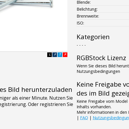
Blende:
Belichtung:
Brennweite:
ISO:
Kategorien
- - - -
L
F
T
P
RGBStock Lizenz
Wenn Sie dieses Bild herun
Nutzungsbedingungen
Keine Freigabe 
es Bild herunterzuladen
des im Bild gezei
Keine Freigabe vom Model 
Inhalts vorhanden.
Mehr informationen in de
|
FAQ
|
Nutzungsbedingu