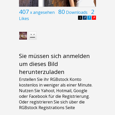
407
80
2
x angesehen
Downloads
Likes
L
F
T
P
Sie müssen sich anmelden
um dieses Bild
herunterzuladen