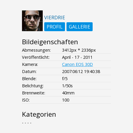
VIERDRIE
PROFIL
GALLERIE
Bildeigenschaften
Abmessungen:
3412px * 2336px
Veröffentlicht:
April - 17 - 2011
Kamera:
Canon EOS 30D
Datum:
2007:06:12 19:40:38
Blende:
f/5
Belichtung:
1/50s
Brennweite:
40mm
ISO:
100
Kategorien
- - - -