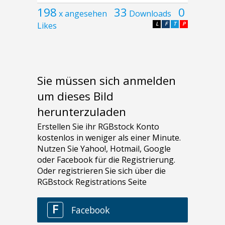
198
33
0
x angesehen
Downloads
Likes
L
F
T
P
Sie müssen sich anmelden
um dieses Bild
herunterzuladen