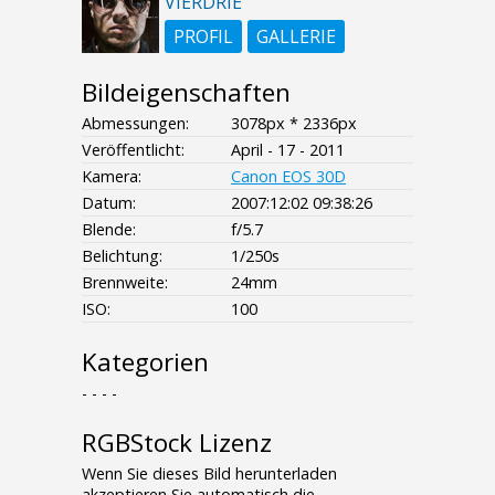
VIERDRIE
PROFIL
GALLERIE
Bildeigenschaften
Abmessungen:
3078px * 2336px
Veröffentlicht:
April - 17 - 2011
Kamera:
Canon EOS 30D
Datum:
2007:12:02 09:38:26
Blende:
f/5.7
Belichtung:
1/250s
Brennweite:
24mm
ISO:
100
Kategorien
- - - -
RGBStock Lizenz
Wenn Sie dieses Bild herunterladen
akzeptieren Sie automatisch die