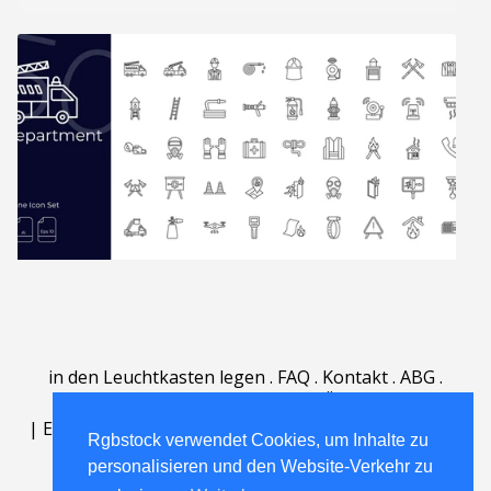
in den Leuchtkasten legen
.
FAQ
.
Kontakt
.
ABG
.
Nutzungsbedingungen
.
Über
.
|
English
|
Deutsch
|
Español
|
Polski
|
Português
|
Rgbstock verwendet Cookies, um Inhalte zu
Nederlands
|
personalisieren und den Website-Verkehr zu