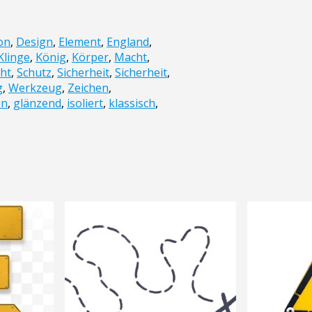
on
,
Design
,
Element
,
England
,
Klinge
,
König
,
Körper
,
Macht
,
cht
,
Schutz
,
Sicherheit
,
Sicherheit
,
g
,
Werkzeug
,
Zeichen
,
in
,
glänzend
,
isoliert
,
klassisch
,