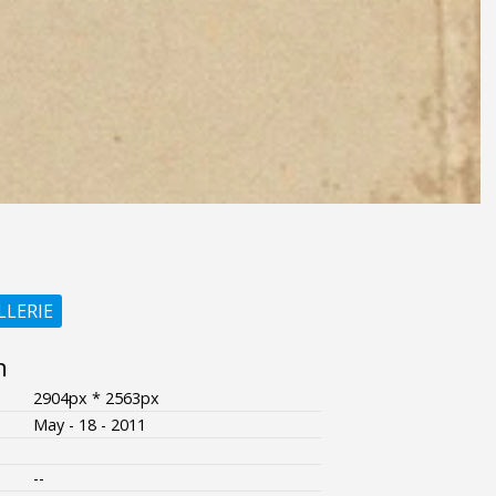
LLERIE
n
2904px * 2563px
May - 18 - 2011
--