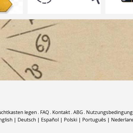
uchtkasten legen
.
FAQ
.
Kontakt
.
ABG
.
Nutzungsbedingung
nglish
|
Deutsch
|
Español
|
Polski
|
Português
|
Nederlan