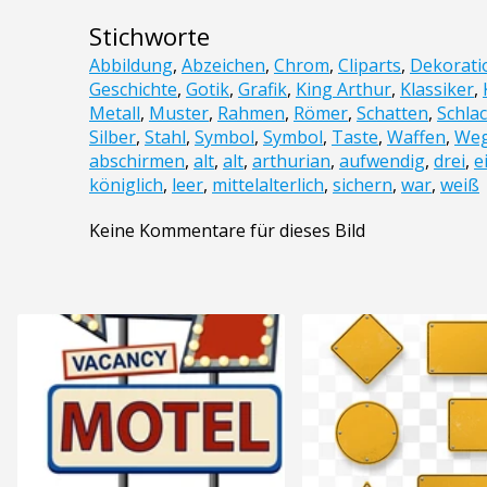
Stichworte
Abbildung
,
Abzeichen
,
Chrom
,
Cliparts
,
Dekorati
Geschichte
,
Gotik
,
Grafik
,
King Arthur
,
Klassiker
,
Metall
,
Muster
,
Rahmen
,
Römer
,
Schatten
,
Schla
Silber
,
Stahl
,
Symbol
,
Symbol
,
Taste
,
Waffen
,
We
abschirmen
,
alt
,
alt
,
arthurian
,
aufwendig
,
drei
,
e
königlich
,
leer
,
mittelalterlich
,
sichern
,
war
,
weiß
Keine Kommentare für dieses Bild