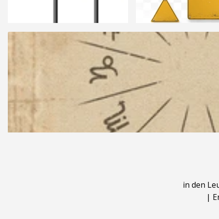
in den Le
|
E