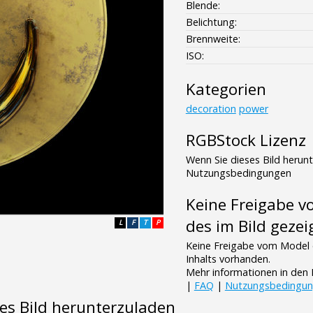
Blende:
Belichtung:
Brennweite:
ISO:
Kategorien
decoration
power
RGBStock Lizenz
Wenn Sie dieses Bild herun
Nutzungsbedingungen
Keine Freigabe 
des im Bild gezei
L
F
T
P
Keine Freigabe vom Model 
Inhalts vorhanden.
Mehr informationen in de
|
FAQ
|
Nutzungsbedingu
es Bild herunterzuladen