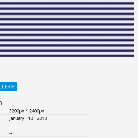
LLERIE
n
3200px * 2400px
January - 10 - 2010
--