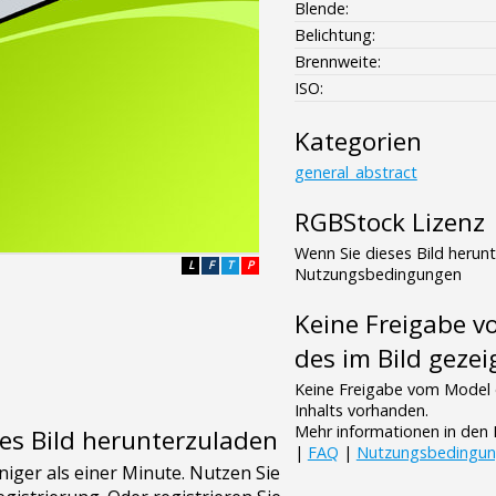
Blende:
Belichtung:
Brennweite:
ISO:
Kategorien
general_abstract
RGBStock Lizenz
Wenn Sie dieses Bild herun
L
F
T
P
Nutzungsbedingungen
Keine Freigabe 
des im Bild gezei
Keine Freigabe vom Model 
Inhalts vorhanden.
Mehr informationen in de
es Bild herunterzuladen
|
FAQ
|
Nutzungsbedingu