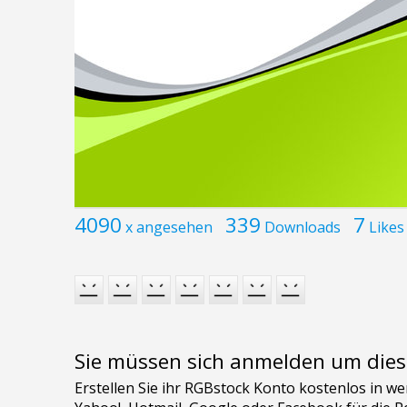
4090
339
7
x angesehen
Downloads
Likes
Sie müssen sich anmelden um dies