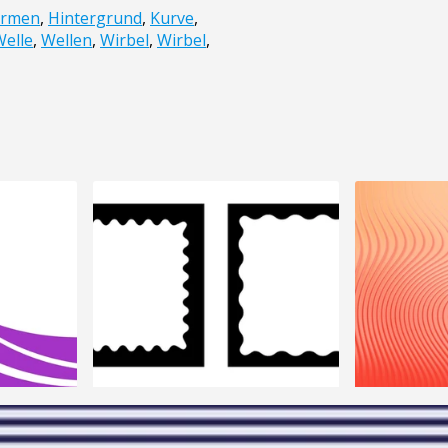
ormen
,
Hintergrund
,
Kurve
,
Welle
,
Wellen
,
Wirbel
,
Wirbel
,