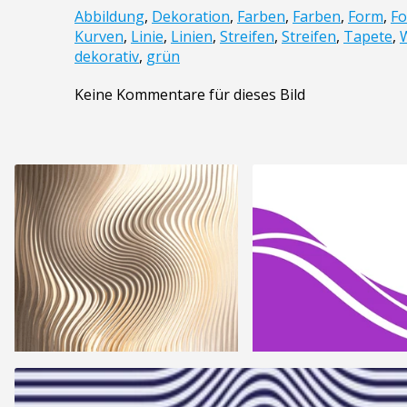
Abbildung
,
Dekoration
,
Farben
,
Farben
,
Form
,
F
Kurven
,
Linie
,
Linien
,
Streifen
,
Streifen
,
Tapete
,
dekorativ
,
grün
Keine Kommentare für dieses Bild