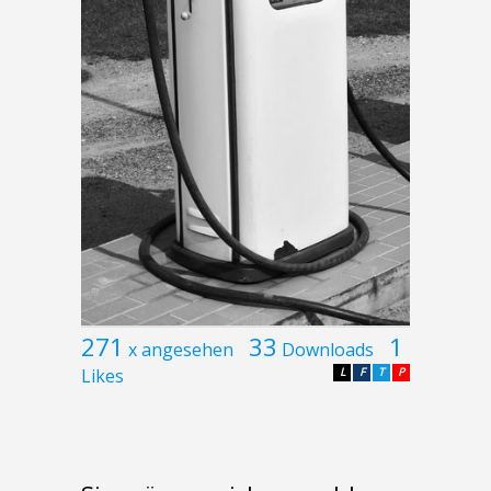
271
33
1
x angesehen
Downloads
Likes
L
F
T
P