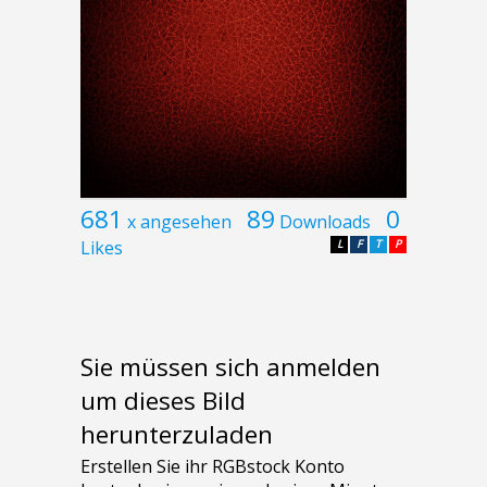
681
89
0
x angesehen
Downloads
Likes
L
F
T
P
Sie müssen sich anmelden
um dieses Bild
herunterzuladen