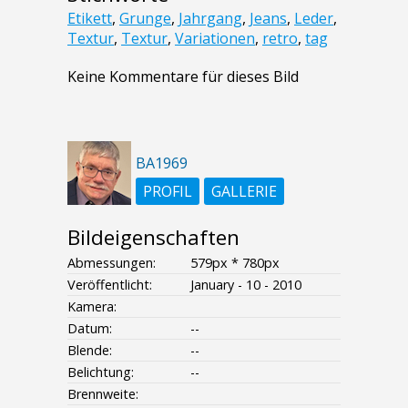
Etikett
,
Grunge
,
Jahrgang
,
Jeans
,
Leder
,
Textur
,
Textur
,
Variationen
,
retro
,
tag
Keine Kommentare für dieses Bild
BA1969
PROFIL
GALLERIE
Bildeigenschaften
Abmessungen:
579px * 780px
Veröffentlicht:
January - 10 - 2010
Kamera:
Datum:
--
Blende:
--
Belichtung:
--
Brennweite: