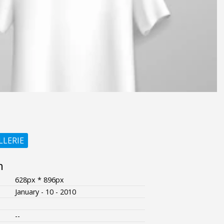
LLERIE
n
628px * 896px
January - 10 - 2010
--