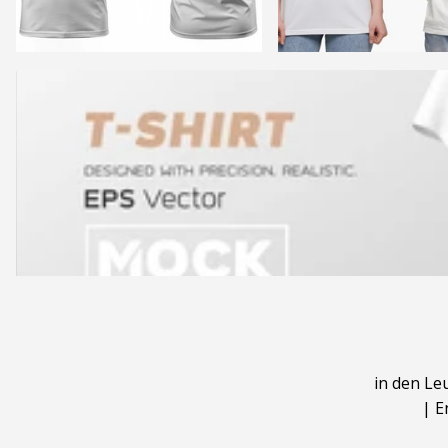
in den Le
|
E