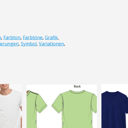
n
,
Farbton
,
Farbtöne
,
Grafik
,
ierungen
,
Symbol
,
Variationen
,