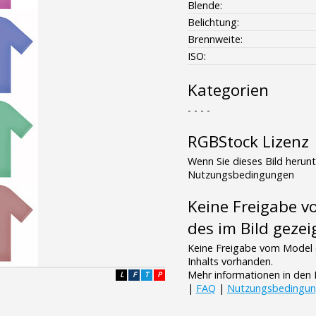
Blende:
Belichtung:
Brennweite:
ISO:
Kategorien
- - - -
RGBStock Lizenz
Wenn Sie dieses Bild herun
Nutzungsbedingungen
Keine Freigabe 
des im Bild gezei
Keine Freigabe vom Model 
Inhalts vorhanden.
Mehr informationen in de
L
F
T
P
|
FAQ
|
Nutzungsbedingu