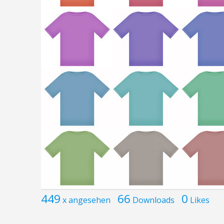
449
66
0
x angesehen
Downloads
Likes