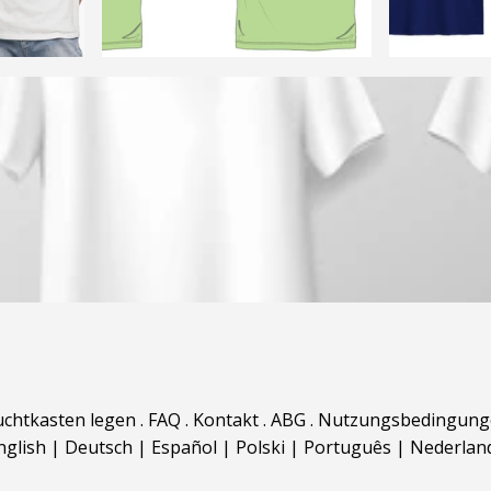
uchtkasten legen
.
FAQ
.
Kontakt
.
ABG
.
Nutzungsbedingung
nglish
|
Deutsch
|
Español
|
Polski
|
Português
|
Nederlan