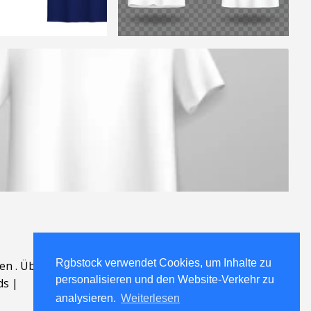
Rgbstock verwendet Cookies, um Inhalte zu
en
.
Über
.
personalisieren und den Website-Verkehr zu
ds
|
analysieren.
Weiterlesen