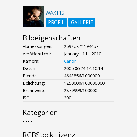
WAX115
PROFIL
GALLERIE
Bildeigenschaften
Abmessungen:
2592px * 1944px
Veröffentlicht:
January - 11 - 2010
Kamera:
Canon
Datum:
2005:06:24 14:10:14
Blende:
4643856/1000000
Belichtung:
1250000/100000000
Brennweite:
2879999/100000
ISO:
200
Kategorien
- - - -
RGBStock Lizenz