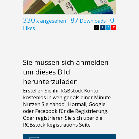
330
87
0
x angesehen
Downloads
Likes
L
F
T
P
Sie müssen sich anmelden
um dieses Bild
herunterzuladen