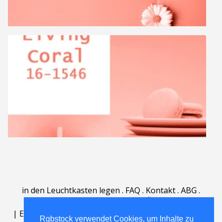
in den Leuchtkasten legen
.
FAQ
.
Kontakt
.
ABG
.
Nutzungsbedingungen
.
Über
.
|
English
|
Deutsch
|
Español
|
Polski
|
Português
|
Rgbstock verwendet Cookies, um Inhalte zu