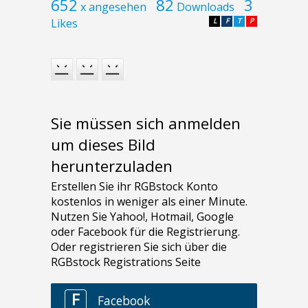
652
82
3
x angesehen
Downloads
Likes
L
F
T
P
Sie müssen sich anmelden
um dieses Bild
herunterzuladen