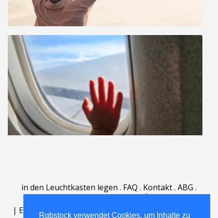
in den Leuchtkasten legen
.
FAQ
.
Kontakt
.
ABG
.
Nutzungsbedingungen
.
Über
.
|
English
|
Deutsch
|
Español
|
Polski
|
Português
|
Rgbstock verwendet Cookies, um Inhalte zu