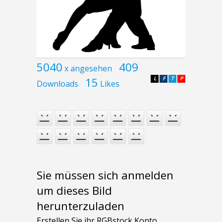
5040
409
x angesehen
15
L
F
T
P
Downloads
Likes
Sie müssen sich anmelden
um dieses Bild
herunterzuladen