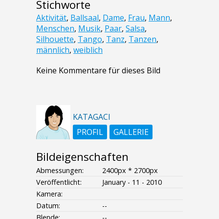
Stichworte
Aktivität
,
Ballsaal
,
Dame
,
Frau
,
Mann
,
Menschen
,
Musik
,
Paar
,
Salsa
,
Silhouette
,
Tango
,
Tanz
,
Tanzen
,
männlich
,
weiblich
Keine Kommentare für dieses Bild
KATAGACI
PROFIL
GALLERIE
Bildeigenschaften
Abmessungen:
2400px * 2700px
Veröffentlicht:
January - 11 - 2010
Kamera:
Datum:
--
Blende:
--