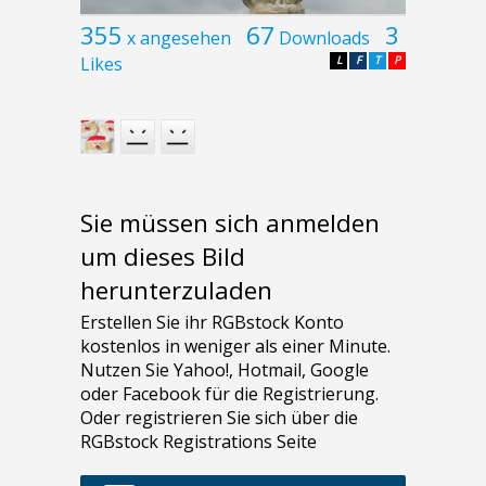
355
67
3
x angesehen
Downloads
Likes
L
F
T
P
Sie müssen sich anmelden
um dieses Bild
herunterzuladen